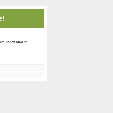
e!
Datei
index.html
im